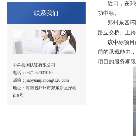
近日，在郑
联系我们
功中标。
郑州东四环
路立交桥、上跨
该中标项目
前的承载能力
项目的服务期限
中犇检测认证有限公司
电话：0371-62037010
邮箱：jiaoyuanjiance@126.com
地址：河南省郑州市郑东新区泽雨
街9号