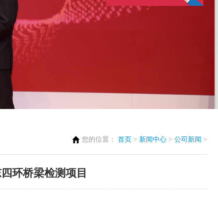
您的位置：
首页
>
新闻中心
>
公司新闻
>
东四环桥梁检测项目