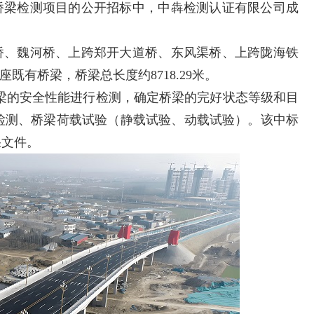
桥梁检测项目的公开招标中，中犇检测认证有限公司成
桥、魏河桥、上跨郑开大道桥、东风渠桥、上跨陇海铁
既有桥梁，桥梁总长度约8718.29米。
梁的安全性能进行检测，确定桥梁的完好状态等级和目
检测、桥梁荷载试验（静载试验、动载试验）。该中标
果文件。