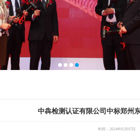
中犇检测认证有限公司中标郑州
时间：2024年05月07日